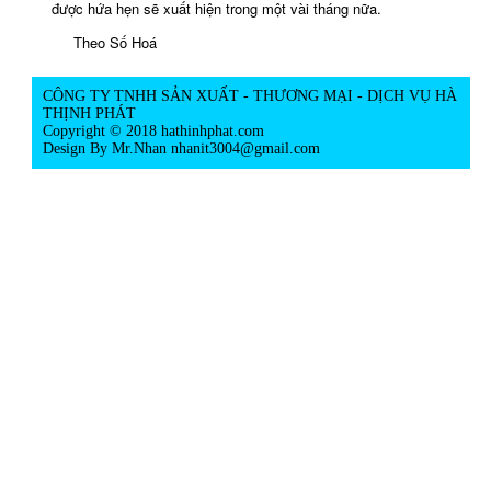
được hứa hẹn sẽ xuất hiện trong một vài tháng nữa.
Theo Số Hoá
CÔNG TY TNHH SẢN XUẤT - THƯƠNG MẠI - DỊCH VỤ HÀ
THỊNH PHÁT
Copyright © 2018 hathinhphat.com
Design By Mr.Nhan
nhanit3004@gmail.com