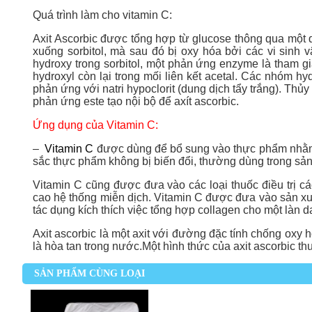
Quá trình làm cho vitamin C:
Axit Ascorbic được tổng hợp từ glucose thông qua một 
xuống sorbitol, mà sau đó bị oxy hóa bởi các vi sinh 
hydroxy trong sorbitol, một phản ứng enzyme là tham gi
hydroxyl còn lại trong mối liên kết acetal. Các nhóm 
phản ứng với natri hypoclorit (dung dịch tẩy trắng). Thủ
phản ứng este tạo nội bộ để axít ascorbic.
Ứng dụng của Vitamin C:
–
Vitamin C
được dùng để bổ sung vào thực phẩm nhằm t
sắc thực phẩm không bị biến đổi, thường dùng trong sản 
Vitamin C cũng được đưa vào các loại thuốc điều trị cá
cao hệ thống miễn dịch. Vitamin C được đưa vào sản xuấ
tác dụng kích thích việc tổng hợp collagen cho một làn 
Axit ascorbic là một axit với đường đặc tính chống oxy 
là hòa tan trong nước.Một hình thức của axit ascorbic t
SẢN PHẨM CÙNG LOẠI