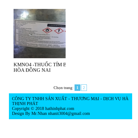
KMNO4 -THUỐC TÍM BIÊN
HÒA ĐỒNG NAI
Chọn trang:
1
2
CÔNG TY TNHH SẢN XUẤT - THƯƠNG MẠI - DỊCH VỤ HÀ
THỊNH PHÁT
Copyright © 2018 hathinhphat.com
Design By Mr.Nhan
nhanit3004@gmail.com