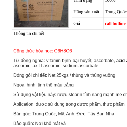
Tình trạng
100%
Hãng sản xuất
Trung Quốc
Giá
call hotline
Thông tin chi tiết
Công thức hóa học: C6H8O6
Từ đồng nghĩa: vitamin bịnh bại huyết, ascorbate,
acid 
ascorbic, axit l-ascorbic, sodium ascorbate
Đóng gói chi tiết: Net 25kgs / thùng và thùng vuông.
Ngoại hình: tinh thể màu trắng
Sử dụng vật liệu này: rượu stearin tính năng mạnh mẽ c
Aplication: được sử dụng trong dược phẩm, thực phẩm, t
Bản gốc: Trung Quốc, Mỹ, Anh, Đức, Tây Ban Nha
Bảo quản: Nơi khô mát và