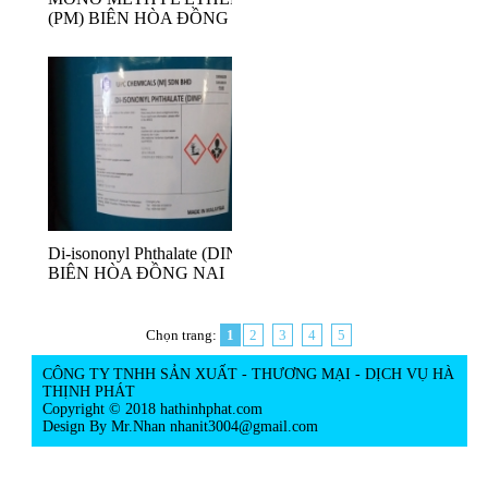
(PM) BIÊN HÒA ĐỒNG NAI
Di-isononyl Phthalate (DINP)
BIÊN HÒA ĐỒNG NAI
Chọn trang:
1
2
3
4
5
CÔNG TY TNHH SẢN XUẤT - THƯƠNG MẠI - DỊCH VỤ HÀ
THỊNH PHÁT
Copyright © 2018 hathinhphat.com
Design By Mr.Nhan
nhanit3004@gmail.com