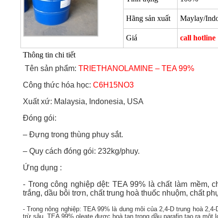
Hãng sản xuất
Maylay/Ind
Giá
call hotline
Thông tin chi tiết
Tên sản phẩm:
TRIETHANOLAMINE – TEA 99%
Công thức hóa học:
C
6
H
15
NO
3
Xuất xứ: Malaysia, Indonesia, USA
Đóng gói:
– Đựng trong thùng phuy sắt.
– Quy cách đóng gói: 232kg/phuy.
Ứng dụng :
- Trong công nghiệp dệt: TEA 99% là chất làm mềm, chất
trắng, dầu bôi trơn, chất trung hoà thuốc nhuộm, chất ph
- Trong nông nghiệp: TEA 99% là dung môi của 2,4-D trung hoà 2,4-D
trừ sâu. TEA 99% oleate được hoà tan trong dầu parafin tạo ra một lo