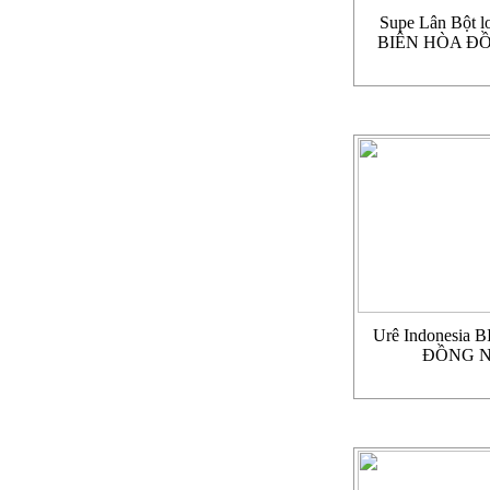
Supe Lân Bột l
BIÊN HÒA Đ
Urê Indonesia
ĐỒNG N