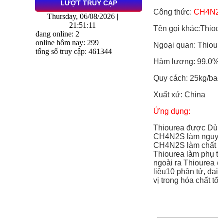
LƯỢT TRUY CẬP
Công thức:
CH4N
Thursday, 06/08/2026 |
21:51:11
Tên gọi khác:Thio
đang online: 2
online hôm nay: 299
Ngoại quan: Thiou
tổng số truy cập: 461344
Hàm lượng: 99.0
Quy cách: 25kg/ba
Xuất xứ: China
Ứng dụng:
Thiourea được Dùn
CH4N2S làm nguy
CH4N2S làm chất t
Thiourea làm phụ 
ngoài ra Thiourea
liệu10 phân tử, đại
vị trong hóa chất t
SẢN PHẨM CÙNG 