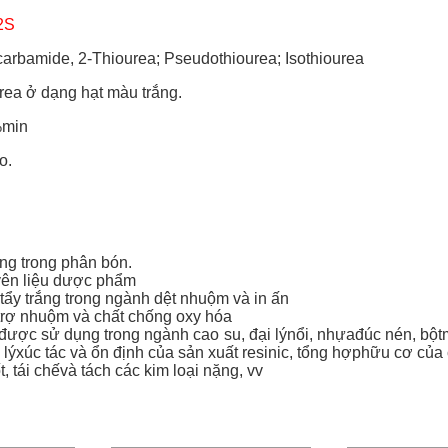
2S
carbamide, 2-Thiourea; Pseudothiourea; Isothiourea
rea ở dạng hạt màu trắng.
%min
o.
g trong phân bón.
ên liệu dược phẩm
ẩy trắng trong ngành dệt nhuộm và in ấn
trợ nhuộm và chất chống oxy hóa
 được sử dụng trong ngành cao su, đại lýnổi, nhựađúc nén, bột
 lýxúc tác và ổn định của sản xuất resinic, tổng hợphữu cơ của c
ốt, tái chếvà tách các kim loại nặng, vv
LOẠI