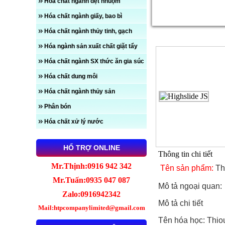
Hóa chất ngành dệt nhuộm
Hóa chất ngành giấy, bao bì
Hóa chất ngành thủy tinh, gạch
Chi tiết sản phẩm
Hóa ngành sản xuất chất giặt tẩy
Hóa chất ngành SX thức ăn gia súc
Hóa chất dung môi
Hóa chất ngành thủy sản
Phân bón
Hóa chất xử lý nước
HỔ TRỢ ONLINE
Thông tin chi tiết
Mr.Thịnh:0916 942 342
Tên sản phẩm:
Th
Mr.Tuấn:0935 047 087
Mô tả ngoại quan:
Zalo:0916942342
Mô tả chi tiết
Mail:htpcompanylimited@gmail.com
Tên hóa học: Thio