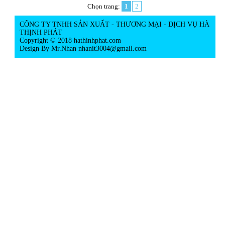
Chọn trang:
1
2
CÔNG TY TNHH SẢN XUẤT - THƯƠNG MẠI - DỊCH VỤ HÀ
THỊNH PHÁT
Copyright © 2018 hathinhphat.com
Design By Mr.Nhan
nhanit3004@gmail.com