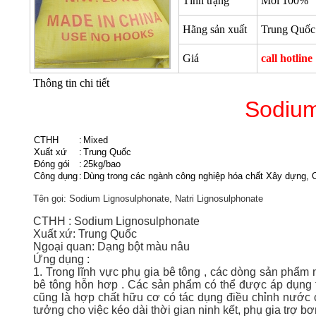
Tình trạng
Mới 100%
Hãng sản xuất
Trung Quốc
Giá
call hotline
Thông tin chi tiết
Sodium
CTHH
:
Mixed
Xuất xứ
:
Trung Quốc
Đóng gói
:
25kg/bao
Công dụng
:
Dùng trong các ngành công nghiệp hóa chất Xây dựng, 
Tên gọi: Sodium Lignosulphonate, Natri Lignosulphonate
CTHH :
Sodium Lignosulphonate
Xuất xứ: Trung Quốc
Ngoại quan: Dạng bột màu nâu
Ứng dụng :
1. Trong lĩnh vực phụ gia bê tông , các dòng sản phẩm
bê tông hỗn hơp . Các sản phẩm có thể được áp dụng tr
cũng là hợp chất hữu cơ có tác dụng điều chỉnh nước 
tưởng cho việc kéo dài thời gian ninh kết, phụ gia trợ bơ