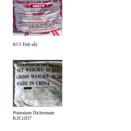
KCl Tinh sấy
Potassium Dichromate
K2Cr2O7