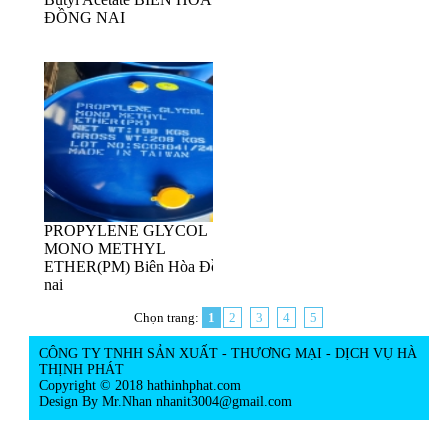
ĐỒNG NAI
PROPYLENE GLYCOL
MONO METHYL
ETHER(PM) Biên Hòa Đồng
nai
Chọn trang:
1
2
3
4
5
CÔNG TY TNHH SẢN XUẤT - THƯƠNG MẠI - DỊCH VỤ HÀ
THỊNH PHÁT
Copyright © 2018 hathinhphat.com
Design By Mr.Nhan
nhanit3004@gmail.com