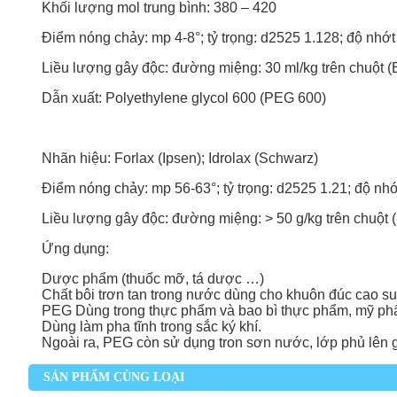
Khối lượng mol trung bình: 380 – 420
Điểm nóng chảy: mp 4-8°; tỷ trọng: d2525 1.128; độ nhớt 
Liều lượng gây độc: đường miệng: 30 ml/kg trên chuột (
Dẫn xuất: Polyethylene glycol 600 (
PEG 600
)
Nhãn hiệu: Forlax (Ipsen); Idrolax (Schwarz)
Điểm nóng chảy: mp 56-63°; tỷ trọng: d2525 1.21; độ nhớ
Liều lượng gây độc: đường miệng: > 50 g/kg trên chuột 
Ứng dụng:
Dược phẩm
(thuốc mỡ, tá dược …)
Chất bôi trơn tan trong nước dùng cho khuôn đúc cao su, 
PEG Dùng trong thực phẩm và bao bì thực phẩm, mỹ ph
Dùng làm pha tĩnh trong sắc ký khí.
Ngoài ra, PEG còn sử dụng tron sơn nước, lớp phủ lên 
SẢN PHẨM CÙNG LOẠI