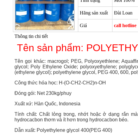
Tình trạng
Mới 100%
Hãng sản xuất
Đài Loan
Giá
call hotline
Thông tin chi tiết
Tên sản phẩm:
POLYETHY
Tên gọi khác: macrogol; PEG, Polyoxyethlene; Aquaffin
glycol; Poly Ethylene Oxide; polyoxyethylene; polyglyc
(ethylene glycol); polyethylene glycol, PEG 400, 600
Công thức hóa học: H-(O-CH2-CH2)n-OH
Đóng gói: Net 230kg/phuy
Xuất xứ: Hàn Quốc, Indonesia
Tính chất: Chất lỏng trong, nhớt hoặc ở dạng rắn mà
hydrocacbon thơm và ít hơn trong hydrocacbon béo.
Dẫn xuất: Polyethylene glycol 400(
PEG 400
)