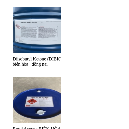
Diisobutyl Ketone (DIBK)
biên hòa , đồng nai
Butyl Acetate BIÊN HÒA