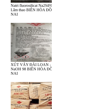
Natri fluorosilicat Na2SiF6
Lâm thao BIÊN HÒA ĐỒNG
NAI
XÚT VẢY ĐÀI LOAN -
NaOH 98 BIÊN HÒA ĐỒNG
NAI