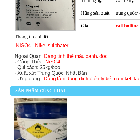
Tình trạng
còn hàng
Hãng sản xuất
trung quốc/ 
Giá
call hotline
Thông tin chi tiết
NiSO4 - Nikel sulphate
r
Ngoại Quan:
Dạng tinh thể màu xanh, độc
- Công Thức:
NiSO4
-
Qui cách:
25kg/bao
-
Xuất xứ
: Trung Quốc, Nhật Bản
-
Ứng dụng
:
Dùng làm dung dịch điện ly bể mạ nikel, tạ
SẢN PHẨM CÙNG LOẠI