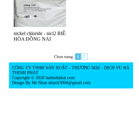
nickel chloride - nicl2 BIÊN
HÒA ĐỒNG NAI
Chọn trang:
1
2
CÔNG TY TNHH SẢN XUẤT - THƯƠNG MẠI - DỊCH VỤ HÀ
THỊNH PHÁT
Copyright © 2018 hathinhphat.com
Design By Mr.Nhan
nhanit3004@gmail.com