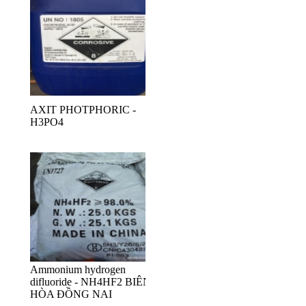
AXIT PHOTPHORIC -
H3PO4
Ammonium hydrogen
difluoride - NH4HF2 BIÊN
HÒA ĐỒNG NAI