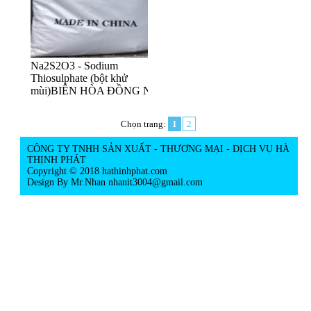
Na2S2O3 - Sodium
Thiosulphate (bột khử
mùi)BIÊN HÒA ĐỒNG NAI
Chọn trang:
1
2
CÔNG TY TNHH SẢN XUẤT - THƯƠNG MẠI - DỊCH VỤ HÀ
THỊNH PHÁT
Copyright © 2018 hathinhphat.com
Design By Mr.Nhan
nhanit3004@gmail.com