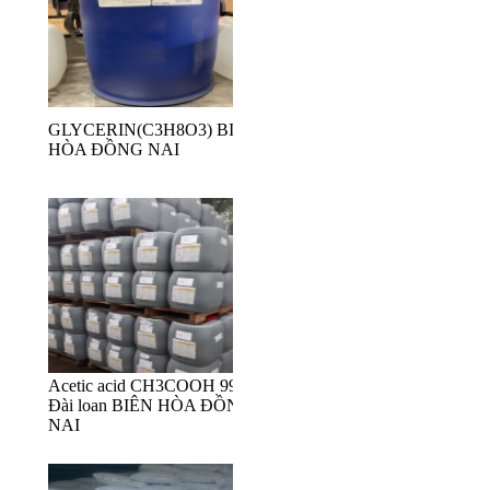
GLYCERIN(C3H8O3) BIÊN
HÒA ĐỒNG NAI
Acetic acid CH3COOH 99%,
Đài loan BIÊN HÒA ĐỒNG
NAI