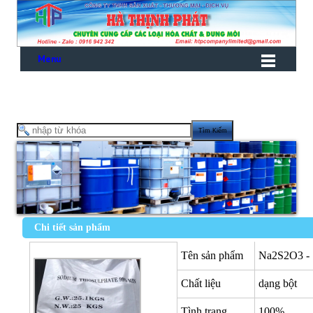
Menu
Chi tiết sản phẩm
Tên sản phẩm
Na2S2O3 - 
Chất liệu
dạng bột
Tình trạng
100%