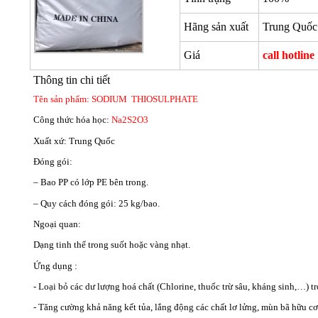
Hãng sản xuất
Trung Quốc
Giá
call hotline
Thông tin chi tiết
Tên sản phẩm:
SODIUM THIOSULPHATE
Công thức hóa học:
Na
2
S
2
O
3
Xuất xứ: Trung Quốc
Đóng gói:
– Bao PP có lớp PE bên trong.
– Quy cách đóng gói: 25 kg/bao.
Ngoại quan:
Dạng tinh thể trong suốt hoặc vàng nhạt.
Ứng dụng :
- Loại bỏ các dư lượng hoá chất (Chlorine, thuốc trừ sâu, kháng sinh,…) tro
- Tăng cường khả năng kết tủa, lắng động các chất lơ lửng, mùn bã hữu c