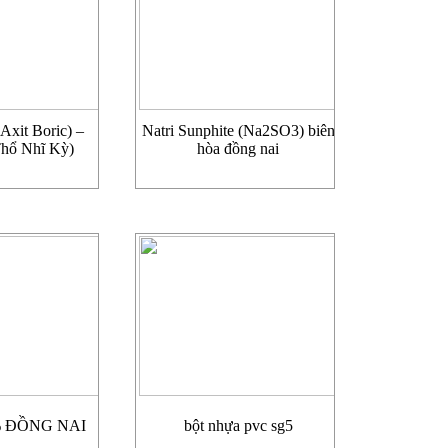
Axit Boric) –
Natri Sunphite (Na2SO3) biên
hổ Nhĩ Kỳ)
hòa đồng nai
% ĐỒNG NAI
bột nhựa pvc sg5