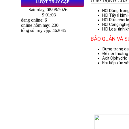
ỨNG DỤNG CỦA 
LƯỢT TRUY CẬP
Saturday, 08/08/2026 |
HCl Dùng tron
9:01:04
HCl Tẩy rỉ kim 
đang online: 6
HCl Rửa chai lọ
HCl Công nghi
online hôm nay: 230
HCl Loại tinh 
tổng số truy cập: 462045
BẢO QUẢN VÀ S
Đựng trong can
Để nơi thoáng 
Axit Clohydric
Khi tiếp xúc vớ
SẢN PHẨM CÙNG 