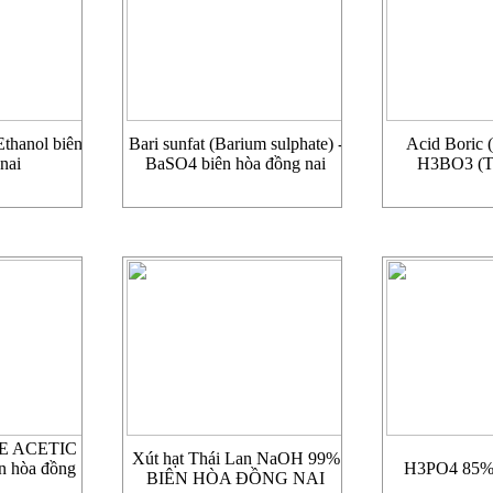
thanol biên
Bari sunfat (Barium sulphate) -
Acid Boric (
nai
BaSO4 biên hòa đồng nai
H3BO3 (T
 ACETIC
Xút hạt Thái Lan NaOH 99%
n hòa đồng
H3PO4 85
BIÊN HÒA ĐỒNG NAI