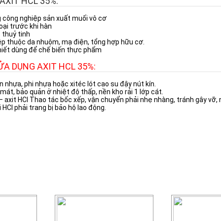
AXIT HCL 35%:
g công nghiệp sản xuất muối vô cơ
loại trước khi hàn
 thuỷ tinh
ệp thuộc da nhuộm, mạ điện, tổng hợp hữu cơ.
khiết dùng để chế biến thực phẩm
ỬA DỤNG AXIT HCL 35%:
 nhựa, phi nhựa hoặc xitéc lót cao su đậy nút kín.
mát, bảo quản ở nhiệt độ thấp, nền kho rải 1 lớp cát.
 – axit HCl Thao tác bốc xếp, vận chuyển phải nhẹ nhàng, tránh gây vỡ, 
i HCl phải trang bị bảo hộ lao động.
LOẠI