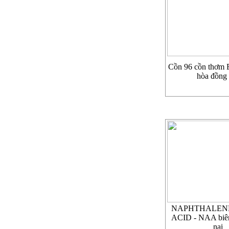
Cồn 96 cồn thơm E
hòa đồng 
NAPHTHALENE
ACID - NAA biê
nai