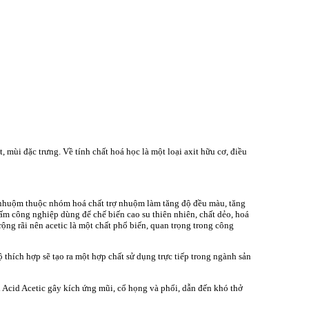
 mùi đặc trưng. Về tính chất hoá học là một loại axit hữu cơ, điều
 nhuộm thuộc nhóm hoá chất trợ nhuộm làm tăng độ đều màu, tăng
ấm công nghiệp dùng để chế biến cao su thiên nhiên, chất dẻo, hoá
ng rãi nên acetic là một chất phổ biến, quan trọng trong công
thích hợp sẽ tạo ra một hợp chất sử dụng trực tiếp trong ngành sản
 Acid Acetic gây kích ứng mũi, cổ họng và phổi, dẫn đến khó thở