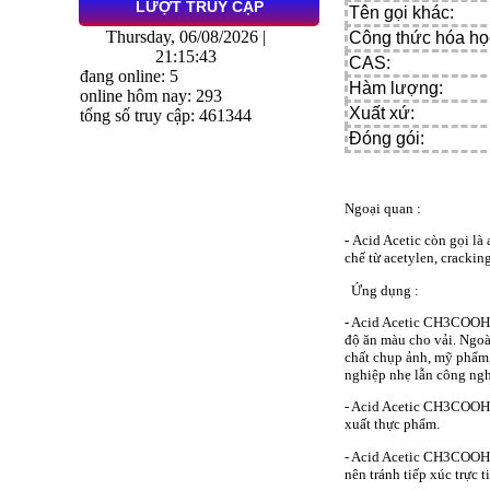
LƯỢT TRUY CẬP
Tên gọi khác:
Thursday, 06/08/2026 |
Công thức hóa họ
21:15:44
CAS:
đang online: 5
Hàm lượng:
online hôm nay: 293
Xuất xứ:
tổng số truy cập: 461344
Đóng gói:
Ngoại quan :
-
Acid Acetic
còn gọi là 
chế từ acetylen, cracki
Ứng dụng :
- Acid Acetic CH3COOH 
độ ăn màu cho vải. Ngoà
chất chụp ảnh, mỹ phẩm,
nghiệp nhẹ lẫn công ngh
- Acid Acetic
CH3COOH
xuất thực phẩm.
- Acid Acetic CH3COOH k
nên tránh tiếp xúc trực t