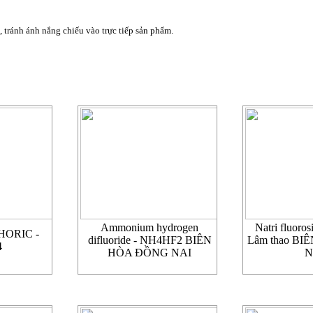
, tránh ánh nắng chiếu vào trực tiếp sản phẩm.
LOẠI
Ammonium hydrogen
Natri fluoros
HORIC -
difluoride - NH4HF2 BIÊN
Lâm thao B
4
HÒA ĐỒNG NAI
N