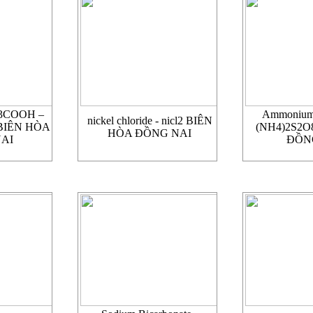
H3COOH –
Ammonium p
nickel chloride - nicl2 BIÊN
 BIÊN HÒA
(NH4)2S2O
HÒA ĐỒNG NAI
AI
ĐỒN