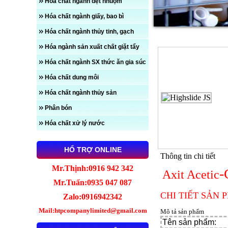
Hóa chất ngành dệt nhuộm
Hóa chất ngành giấy, bao bì
Hóa chất ngành thủy tinh, gạch
Chi tiết sản phẩm
Hóa ngành sản xuất chất giặt tẩy
Hóa chất ngành SX thức ăn gia súc
Hóa chất dung môi
Hóa chất ngành thủy sản
Phân bón
Hóa chất xử lý nước
HỔ TRỢ ONLINE
Thông tin chi tiết
Mr.Thịnh:0916 942 342
-
Axit Acetic
Mr.Tuấn:0935 047 087
CHI TIẾT SẢN 
Zalo:0916942342
Mail:htpcompanylimited@gmail.com
Mô tả sản phẩm
Tên sản phẩm: