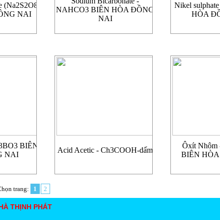
Sodium Bicarbonate -
te (Na2S2O8
Nikel sulphat
NAHCO3 BIÊN HÒA ĐỒNG
ĐỒNG NAI
HÒA Đ
NAI
3BO3 BIÊN
Ôxít Nhôm 
Acid Acetic - Ch3COOH-dấm
 NAI
BIÊN HÒA
Chọn trang:
1
2
 HÀ THỊNH PHÁT