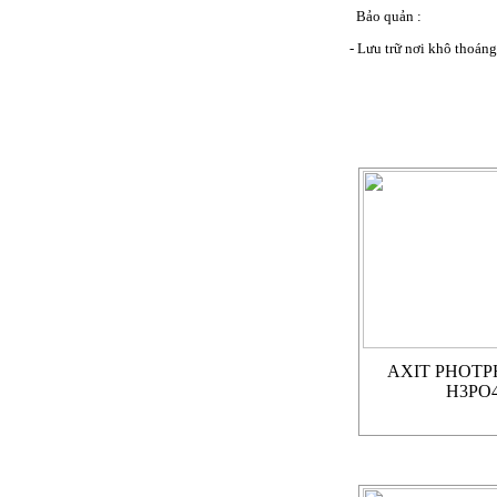
Bảo quản :
- Lưu trữ nơi khô thoáng
SẢN PHẨM CÙNG 
AXIT PHOTP
H3PO