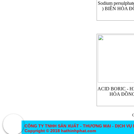
Sodium persulpha
) BIÊN HÒA 
ACID BORIC - H
HÒA ĐỒNG
CÔNG TY TNHH SẢN XUẤT - THƯƠNG MẠI - DỊCH VỤ
Copyright © 2018 hathinhphat.com