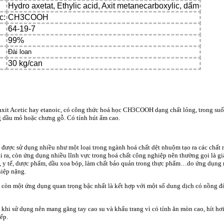
Hydro axetat, Ethylic acid, Axit metanecarboxylic, dấm
c:
CH
3
COOH
64-19-7
99%
Đài loan
30 kg/can
axit Acetic hay etanoic, có công thức hoá học CH3COOH dạng chất lỏng, trong suốt,
ng dầu mỏ hoặc chưng gỗ. Có tính hút ẩm cao.
được sử dụng nhiều như một loại trong ngành hoá chất dệt nhuộm tạo ra các chất
i ra, còn ứng dụng nhiều lĩnh vực trong hoá chất công nghiệp nên thường gọi là gi
 y tế, dược phẩm, dầu xoa bóp, làm chất bảo quản trong thực phẩm…do ứng dụng rộ
iệp nặng.
còn một ứng dụng quan trọng bậc nhất là kết hợp với một số dung dịch có nồng độ 
hi sử dụng nên mang găng tay cao su và khẩu trang vì có tính ăn mòn cao, hít hơi
iếp.