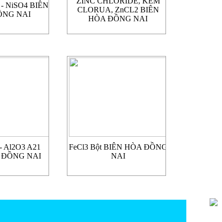
ZINC CHLORIDE, KẼM
e - NiSO4 BIÊN
CLORUA, ZnCL2 BIÊN
ỒNG NAI
HÒA ĐỒNG NAI
- Al2O3 A21
FeCl3 Bột BIÊN HÒA ĐỒNG
 ĐỒNG NAI
NAI