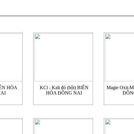
BIÊN HÒA
KCl - Kali đỏ (bột) BIÊN
Magie Oxit-
AI
HÒA ĐỒNG NAI
ĐỒN